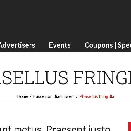
Advertisers
Events
Coupons | Spec
SELLUS FRING
Home
Fusce non diam lorem
Phasellus fringilla
unt metus. Praesent justo