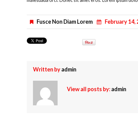
malesuada orci. Donec sit amet eros. Lorem ipsum dolor 
Fusce Non Diam Lorem
February 14,
Written by
admin
View all posts by:
admin