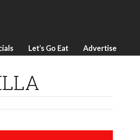
ials
Let’s Go Eat
Advertise
ILLA